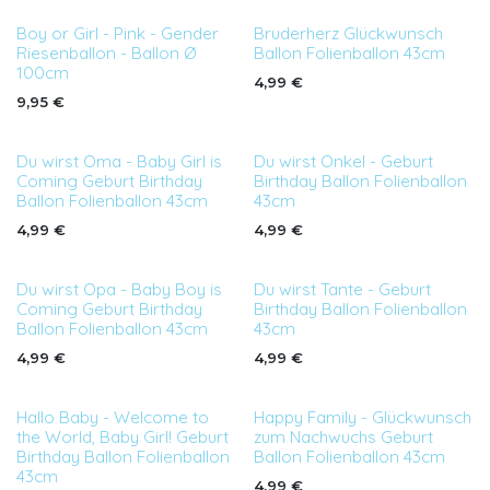
Boy or Girl - Pink - Gender
Bruderherz Glückwunsch
Riesenballon - Ballon Ø
Ballon Folienballon 43cm
100cm
4,99
€
9,95
€
Du wirst Oma - Baby Girl is
Du wirst Onkel - Geburt
Coming Geburt Birthday
Birthday Ballon Folienballon
Ballon Folienballon 43cm
43cm
4,99
€
4,99
€
Du wirst Opa - Baby Boy is
Du wirst Tante - Geburt
Coming Geburt Birthday
Birthday Ballon Folienballon
Ballon Folienballon 43cm
43cm
4,99
€
4,99
€
Hallo Baby - Welcome to
Happy Family - Glückwunsch
the World, Baby Girl! Geburt
zum Nachwuchs Geburt
Birthday Ballon Folienballon
Ballon Folienballon 43cm
43cm
4,99
€