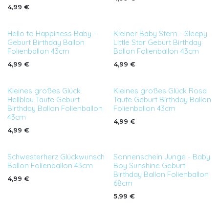
4,99
€
Hello to Happiness Baby -
Kleiner Baby Stern - Sleepy
Geburt Birthday Ballon
Little Star Geburt Birthday
Folienballon 43cm
Ballon Folienballon 43cm
4,99
€
4,99
€
Kleines großes Glück
Kleines großes Glück Rosa
Hellblau Taufe Geburt
Taufe Geburt Birthday Ballon
Birthday Ballon Folienballon
Folienballon 43cm
43cm
4,99
€
4,99
€
Schwesterherz Glückwunsch
Sonnenschein Junge - Baby
Ballon Folienballon 43cm
Boy Sunshine Geburt
Birthday Ballon Folienballon
4,99
€
68cm
5,99
€