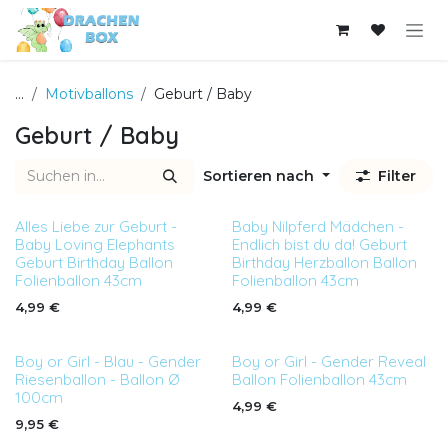
Zum Inhalt springen
...
Motivballons
Geburt / Baby
Geburt / Baby
Sortieren nach
Filter
Alles Liebe zur Geburt -
Baby Nilpferd Mädchen -
Baby Loving Elephants
Endlich bist du da! Geburt
Geburt Birthday Ballon
Birthday Herzballon Ballon
Folienballon 43cm
Folienballon 43cm
4,99
€
4,99
€
Boy or Girl - Blau - Gender
Boy or Girl - Gender Reveal
Riesenballon - Ballon Ø
Ballon Folienballon 43cm
100cm
4,99
€
9,95
€