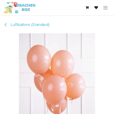
Zum Inhalt springen
Luftballons (Standard)