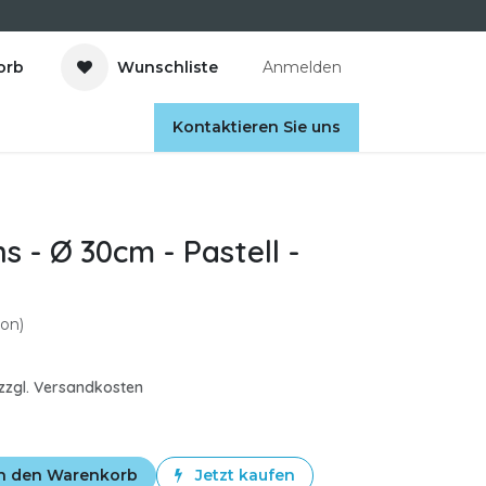
orb
Wunschliste
Anmelden
Kontaktieren Sie uns
s - Ø 30cm - Pastell -
on)
. zzgl. Versandkosten
n den Warenkorb
Jetzt kaufen