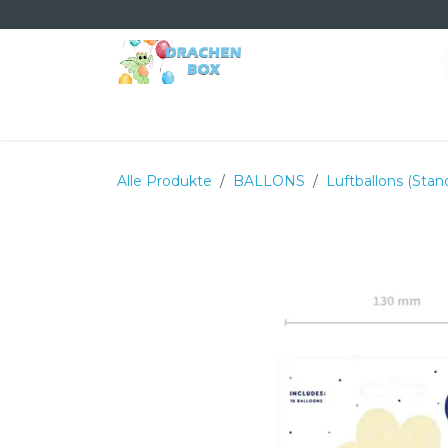
Zum Inhalt springen
Home
Shop
Dienstleistungen
Termin
Ü
Alle Produkte
BALLONS
Luftballons (Stan