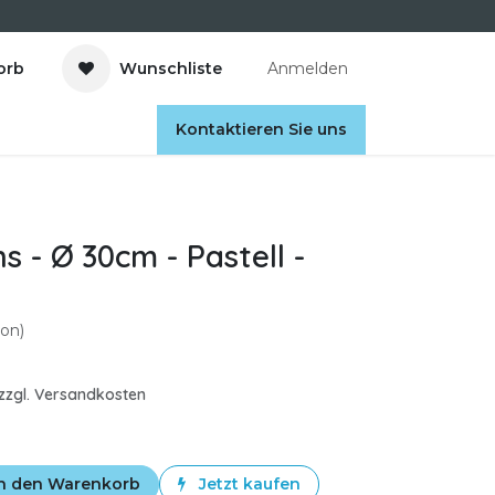
orb
Wunschliste
Anmelden
Kontaktieren Sie uns
s - Ø 30cm - Pastell -
on)
. zzgl. Versandkosten
n den Warenkorb
Jetzt kaufen