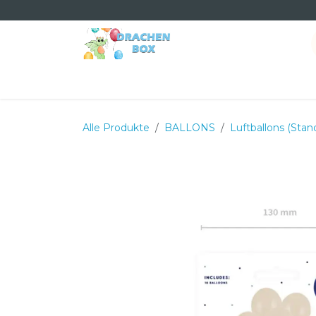
Zum Inhalt springen
Home
Shop
Dienstleistungen
Termin
Ü
Alle Produkte
BALLONS
Luftballons (Stan