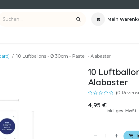
Mein Warenk
ber uns
Kontakt
dard)
10 Luftballons - Ø 30cm - Pastell - Alabaster
10 Luftballon
Alabaster
(0 Rezensi
4,95
€
inkl. ges. MwSt
I