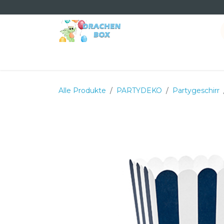
Zum Inhalt springen
Home
Shop
Dienstleistungen
Termin
Ü
Alle Produkte
PARTYDEKO
Partygeschirr