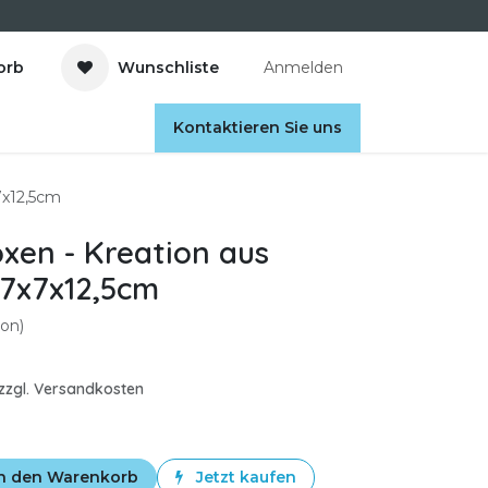
orb
Wunschliste
Anmelden
Kontaktieren Sie uns
7x12,5cm
xen - Kreation aus
 7x7x12,5cm
on)
. zzgl. Versandkosten
n den Warenkorb
Jetzt kaufen