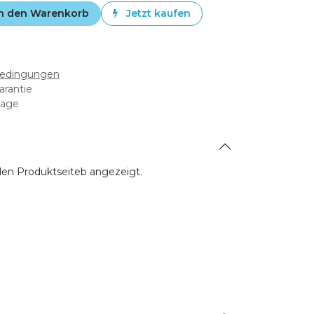
n den Warenkorb
Jetzt kaufen
bedingungen
arantie
tage
allen Produktseiteb angezeigt.