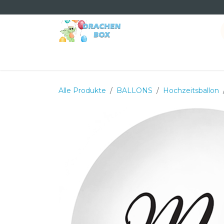
Zum Inhalt springen
Home
Shop
Dienstleistungen
Termin
Ü
Alle Produkte
BALLONS
Hochzeitsballon