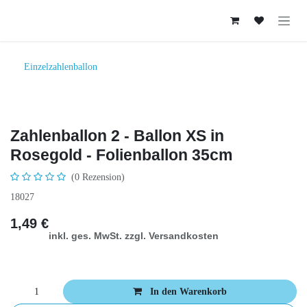
Zum Inhalt springen
Einzelzahlenballon
Zahlenballon 2 - Ballon XS in
Rosegold - Folienballon 35cm
(0 Rezension)
18027
1,49
€
inkl. ges. MwSt. zzgl. Versandkosten
In den Warenkorb