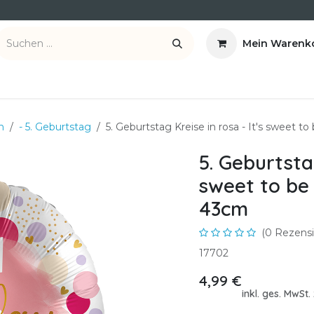
Mein Warenk
ber uns
Kontakt
n
- 5. Geburtstag
5. Geburtstag Kreise in rosa - It's sweet t
5. Geburtstag
sweet to be 
43cm
(0 Rezensi
17702
4,99
€
inkl. ges. MwSt