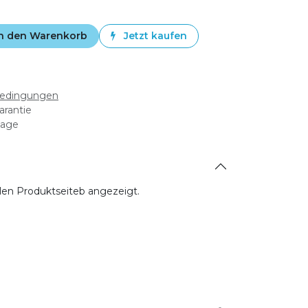
n den Warenkorb
Jetzt kaufen
bedingungen
arantie
tage
allen Produktseiteb angezeigt.