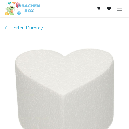
Zum Inhalt springen
Torten Dummy