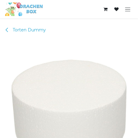
Zum Inhalt springen
Torten Dummy