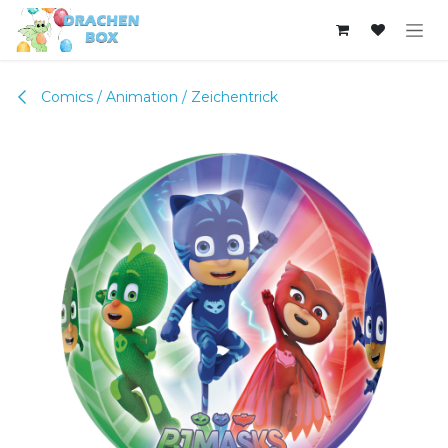
Zum Inhalt springen
Comics / Animation / Zeichentrick